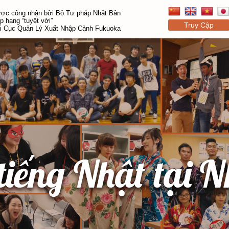
ợc công nhận bởi Bộ Tư pháp Nhật Bản
p hạng “tuyệt vời”
Truy Cập
i Cục Quản Lý Xuất Nhập Cảnh Fukuoka