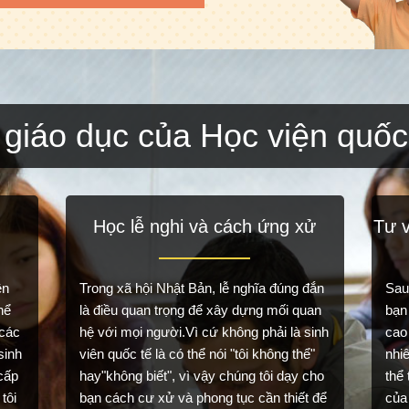
 giáo dục của Học viện quốc
Học lễ nghi và cách ứng xử
Tư v
ên
Trong xã hội Nhật Bản, lễ nghĩa đúng đắn
Sau 
hể
là điều quan trọng để xây dựng mối quan
bạn
 các
hệ với mọi người.Vì cứ không phải là sinh
cao
sinh
viên quốc tế là có thể nói "tôi không thể"
nhiê
cấp
hay"không biết", vì vậy chúng tôi dạy cho
thể
tôi
bạn cách cư xử và phong tục cần thiết để
của