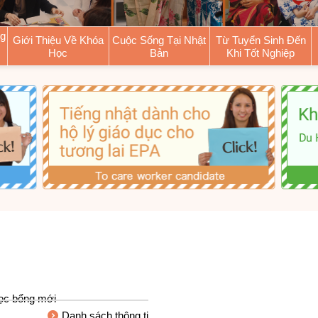
ng
Giới Thiệu Về Khóa
Cuộc Sống Tại Nhật
Từ Tuyển Sinh Đến
Học
Bản
Khi Tốt Nghiệp
n
Khóa Học Dài Hạn
Một Ngày Của Sinh Viên
Tóm Tắt Về Tuyển Sinh Dài
Khóa Học Ngắn Hạn
Thông Tin Xung Quanh Trường
Quá Trình Đến Khi Tốt Ngh
a Học Tiếng Nhật Cho Hộ Lý
ruy Cập
Về Fukuoka
Của EPA
Sự Kiện/Hoạt Động Ngoài Trường
h Sách
Học
học bổng mới
Danh sách thông ti