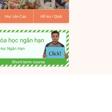
Học Lên Cao
Hỗ trợ / Q&A
 Hạn
iệp