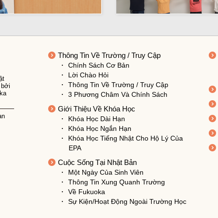
Thông Tin Về Trường
/
Truy Cập
Chính Sách Cơ Bản
Lời Chào Hỏi
ật
Thông Tin Về Trường / Truy Cập
 bởi
ka
3 Phương Châm Và Chính Sách
Giới Thiệu Về Khóa Học
an
Khóa Học Dài Hạn
Khóa Học Ngắn Hạn
Khóa Học Tiếng Nhật Cho Hộ Lý Của
EPA
Cuộc Sống Tại Nhật Bản
Một Ngày Của Sinh Viên
Thông Tin Xung Quanh Trường
Về Fukuoka
Sự Kiện/Hoạt Động Ngoài Trường Học