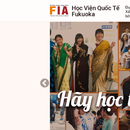
Đư
Xế
bở