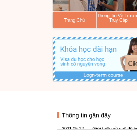
Thông Tin Về Trườ
Trang Chủ
Truy Cập
Chính Sách Cơ Bả
Lời Chào Hỏi
Khó
Thông Tin Về Trường / T
3 Phương Châm Và Chín
Thông tin gần đây
2021.05.12
Giới thiệu về chế độ 