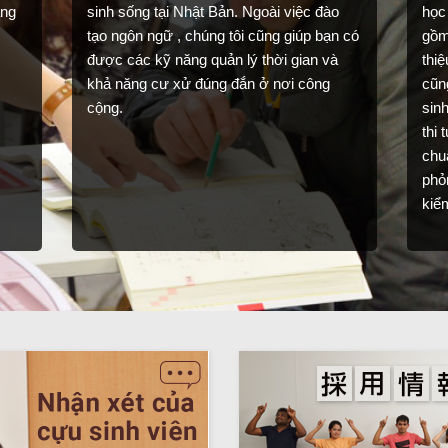
ăng
sinh sống tại Nhật Bản. Ngoài việc đào
học
tạo ngôn ngữ , chúng tôi cũng giúp bạn có
gồm
được các kỹ năng quản lý thời gian và
thiệ
khả năng cư xử đúng đắn ở nơi công
cũn
cộng.
sin
thi 
chuẩ
phỏ
kiểm